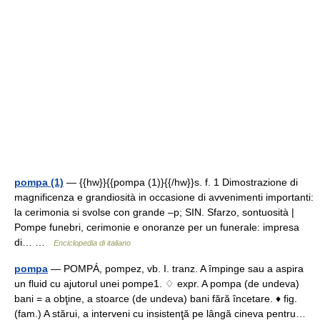
pompa (1)
— {{hw}}{{pompa (1)}{{/hw}}s. f. 1 Dimostrazione di
magnificenza e grandiosità in occasione di avvenimenti importanti:
la cerimonia si svolse con grande –p; SIN. Sfarzo, sontuosità |
Pompe funebri, cerimonie e onoranze per un funerale: impresa
di… …
Enciclopedia di italiano
pompa
— POMPÁ, pompez, vb. I. tranz. A împinge sau a aspira
un fluid cu ajutorul unei pompe1. ♢ expr. A pompa (de undeva)
bani = a obţine, a stoarce (de undeva) bani fără încetare. ♦ fig.
(fam.) A stărui, a interveni cu insistenţă pe lângă cineva pentru…