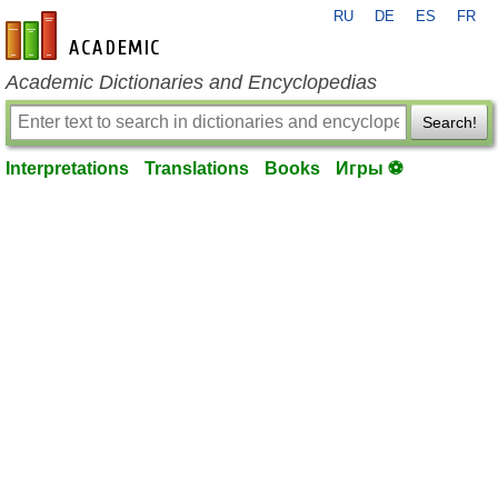
RU
DE
ES
FR
en-academic.com
Academic Dictionaries and Encyclopedias
Search!
Interpretations
Translations
Books
Игры ⚽