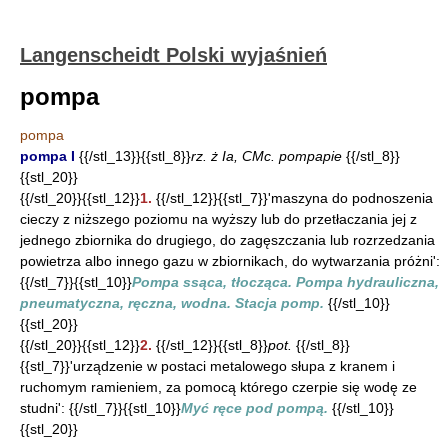
Langenscheidt Polski wyjaśnień
pompa
pompa
pompa I
{{/stl_13}}{{stl_8}}
rz. ż Ia, CMc. pompapie
{{/stl_8}}
{{stl_20}}
{{/stl_20}}{{stl_12}}
1.
{{/stl_12}}{{stl_7}}'maszyna do podnoszenia
cieczy z niższego poziomu na wyższy lub do przetłaczania jej z
jednego zbiornika do drugiego, do zagęszczania lub rozrzedzania
powietrza albo innego gazu w zbiornikach, do wytwarzania próżni':
{{/stl_7}}{{stl_10}}
Pompa ssąca, tłocząca. Pompa hydrauliczna,
pneumatyczna, ręczna, wodna. Stacja pomp.
{{/stl_10}}
{{stl_20}}
{{/stl_20}}{{stl_12}}
2.
{{/stl_12}}{{stl_8}}
pot.
{{/stl_8}}
{{stl_7}}'urządzenie w postaci metalowego słupa z kranem i
ruchomym ramieniem, za pomocą którego czerpie się wodę ze
studni': {{/stl_7}}{{stl_10}}
Myć ręce pod pompą.
{{/stl_10}}
{{stl_20}}