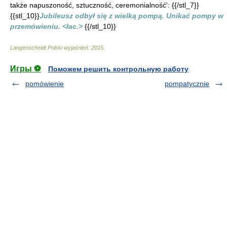
także napuszoność, sztuczność, ceremonialność': {{/stl_7}}
{{stl_10}}
Jubileusz odbył się z wielką pompą. Unikać pompy w
przemówieniu. <łac.>
{{/stl_10}}
Langenscheidt Polski wyjaśnień
.
2015
.
Игры ⚽
Поможем решить контрольную работу
pomówienie
pompatycznie