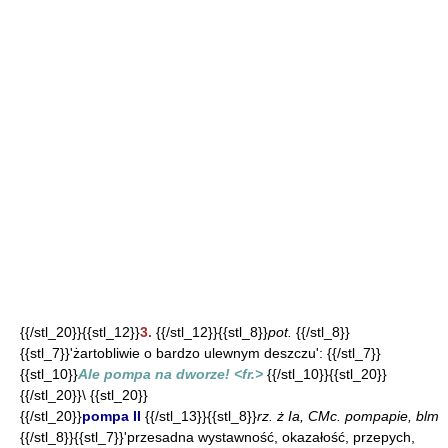
{{/stl_20}}{{stl_12}}
3.
{{/stl_12}}{{stl_8}}
pot.
{{/stl_8}}
{{stl_7}}'żartobliwie o bardzo ulewnym deszczu': {{/stl_7}}
{{stl_10}}
Ale pompa na dworze! <fr.>
{{/stl_10}}{{stl_20}}
{{/stl_20}}\ {{stl_20}}
{{/stl_20}}
pompa II
{{/stl_13}}{{stl_8}}
rz. ż Ia, CMc. pompapie, blm
{{/stl_8}}{{stl_7}}'przesadna wystawność, okazałość, przepych,