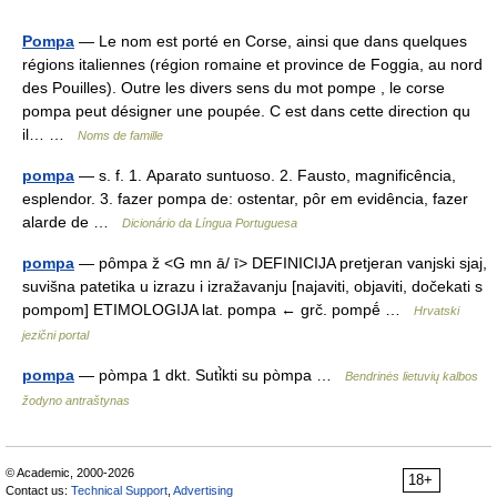
Pompa
— Le nom est porté en Corse, ainsi que dans quelques
régions italiennes (région romaine et province de Foggia, au nord
des Pouilles). Outre les divers sens du mot pompe , le corse
pompa peut désigner une poupée. C est dans cette direction qu
il… …
Noms de famille
pompa
— s. f. 1. Aparato suntuoso. 2. Fausto, magnificência,
esplendor. 3. fazer pompa de: ostentar, pôr em evidência, fazer
alarde de …
Dicionário da Língua Portuguesa
pompa
— pȏmpa ž <G mn ā/ ī> DEFINICIJA pretjeran vanjski sjaj,
suvišna patetika u izrazu i izražavanju [najaviti, objaviti, dočekati s
pompom] ETIMOLOGIJA lat. pompa ← grč. pompḗ …
Hrvatski
jezični portal
pompa
— pòmpa 1 dkt. Suti̇̀kti su pòmpa …
Bendrinės lietuvių kalbos
žodyno antraštynas
© Academic, 2000-2026
18+
Contact us:
Technical Support
,
Advertising