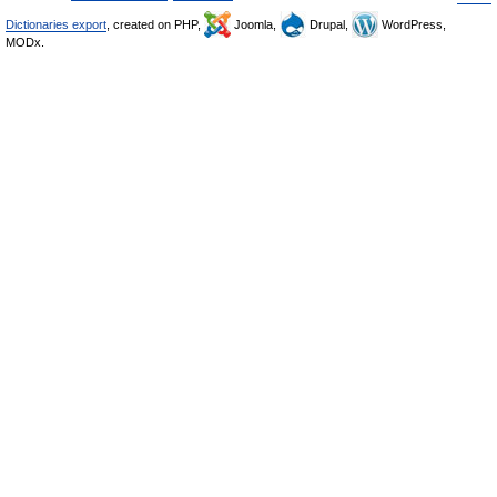
Dictionaries export
, created on PHP,
Joomla,
Drupal,
WordPress,
MODx.