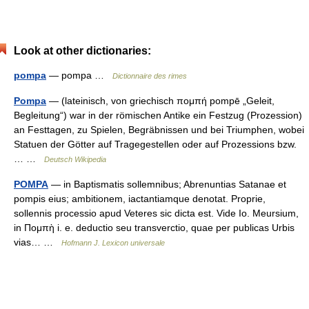
Look at other dictionaries:
pompa
— pompa …
Dictionnaire des rimes
Pompa
— (lateinisch, von griechisch πομπή pompē „Geleit,
Begleitung“) war in der römischen Antike ein Festzug (Prozession)
an Festtagen, zu Spielen, Begräbnissen und bei Triumphen, wobei
Statuen der Götter auf Tragegestellen oder auf Prozessions bzw.
… …
Deutsch Wikipedia
POMPA
— in Baptismatis sollemnibus; Abrenuntias Satanae et
pompis eius; ambitionem, iactantiamque denotat. Proprie,
sollennis processio apud Veteres sic dicta est. Vide Io. Meursium,
in Πομπὴ i. e. deductio seu transverctio, quae per publicas Urbis
vias… …
Hofmann J. Lexicon universale